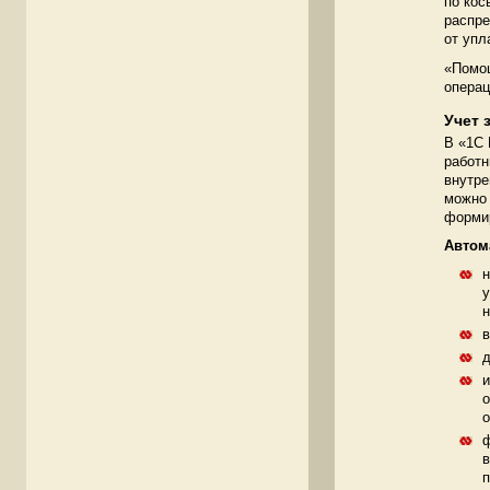
по кос
распре
от упл
«Помощ
операц
Учет 
В «1C 
работн
внутре
можно 
формир
Автом
н
у
н
в
д
и
о
о
ф
в
п