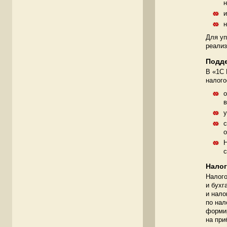
н
и
н
Для уп
реализ
Подде
В «1C
налого
о
в
у
с
о
Н
с
Налог
Налого
и бухг
и нало
по нал
формир
на при