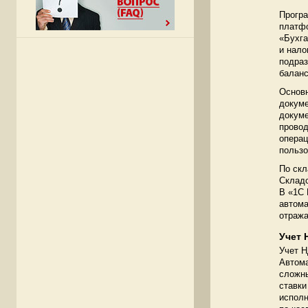
Програ
платфо
«Бухга
и нало
подраз
баланс
Основн
докуме
докуме
провод
операц
пользо
По скл
Складс
В «1C 
автома
отража
Учет 
Учет Н
Автома
сложны
ставки
исполн