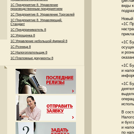
(регла
1С Предприятие 8. Управление
виды к
производственным предприятием
подраз
1С Предприятие 8. Управление Торговлей
Новый 
1С:Предприятие 8. Управляющий.
«1C Пр
Стандарт
настра
1С:Предприниматель 8
прикла
1С:Упрощенка 8
1С:Управление небольшой фирмой 8
«1C Бу
1С:Розница 8
осуще
и розн
1С:Налогоплательщик 8
оказан
1С:Платежные документы 8
«1C Бу
и нало
информ
«1C Бу
деятел
выделе
операц
исполь
В сост
Налого
и бухг
и нало
по нал