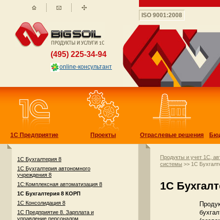
ISO 9001:2008
(495) 225-34-94
online-консультант
1С Предприятие
Проекты
Отраслевые решения
Бю
Продукты и учет 1С, а
1С Бухгалтерия 8
системы
>> 1C Бухгал
1C Бухгалтерия автономного
учреждения 8
1C Бухгал
1С:Комплексная автоматизация 8
1C Бухгалтерия 8 КОРП
1С Консолидация 8
Продук
бухгал
1С Предприятие 8. Зарплата и
управление персоналом