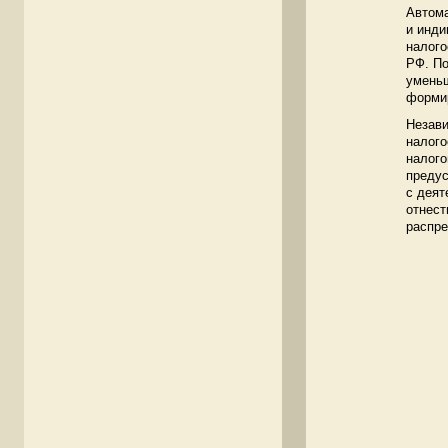
Автома
и инд
налого
РФ. П
уменьш
формир
Незави
налого
налого
предус
с деят
отнест
распре