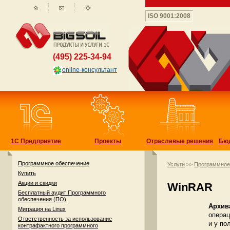
ISO 9001:2008
(495) 225-34-94
online-консультант
1С Предприятие
Проекты
Отраслевые решения
Бю
Программное обеспечение
Услуги
>>
Программное
Купить
Акции и скидки
WinRAR
Бесплатный аудит Программного
обеспечения (ПО)
Архив
Миграция на Linux
операц
Ответственность за использование
и у по
контрафактного программного