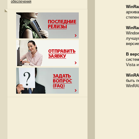
обеспечения
WinRa
архива
степен
WinRar
Window
лучшую
версие
В верс
систем
Vista 
WinRA
быть п
WinRAR