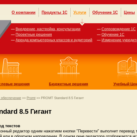
О компании
Продукты 1С
Услуги
Обучение 1С
Цены
—
Внедрение, настройка, консультации
—
Сопровождение 1С
—
Проектные решения
—
Обучение 1С
—
Аренда компьютерных классов и аудиторий
—
Изменение учредит
слевые решения
Бюджетные решения
Учебный Цен
 обеспечение
>>
Promt
>> PROMT Standard 8.5 Гигант
dard 8.5 Гигант
од текстов
онный редактор одним нажатием кнопки "Перевести" выполнит перевод т
й или в обратном направлении. В одном окне редактора отображается исх