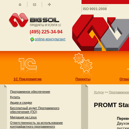
ISO 9001:2008
(495) 225-34-94
online-консультант
1С Предприятие
Проекты
Отра
Программное обеспечение
Услуги
>>
Программное
Купить
Акции и скидки
PROMT Stan
Бесплатный аудит Программного
обеспечения (ПО)
Миграция на Linux
Перев
Ответственность за использование
Двухок
контрафактного программного
русски