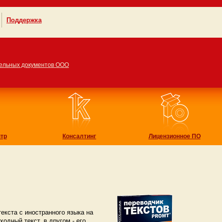
Поддержка
ельных документов ООО
тр
Консалтинг
Лицензионное ПО
екста с иностранного языка на
одный текст, в другом - его