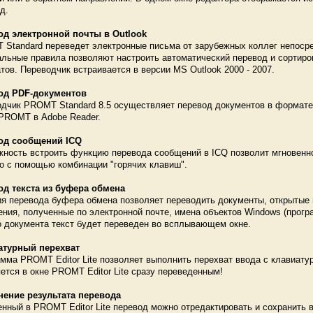
д.
од электронной почты в Outlook
Standard переведет электронные письма от зарубежных коллег непосред
льные правила позволяют настроить автоматический перевод и сортиро
тов. Переводчик встраивается в версии MS Outlook 2000 - 2007.
од PDF-документов
дчик PROMT Standard 8.5 осуществляет перевод документов в формате 
PROMT в Adobe Reader.
од сообщений ICQ
ность встроить функцию перевода сообщений в ICQ позволит мгновенно
о с помощью комбинации "горячих клавиш".
од текста из буфера обмена
я перевода буфера обмена позволяет переводить документы, открытые 
ния, полученные по электронной почте, имена объектов Windows (програм
 документа текст будет переведен во всплывающем окне.
атурный перехват
мма PROMT Editor Lite позволяет выполнить перехват ввода с клавиатур
ется в окне PROMT Editor Lite сразу переведенным!
нение результата перевода
нный в PROMT Editor Lite перевод можно отредактировать и сохранить