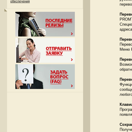
обеспечения
перево
Перев
PROMT 
Специа
адреса
Перев
Перево
Меню 
Перев
Возмож
обратн
Перев
Функци
сообще
любого
Клави
Програ
появля
Сохра
Получе