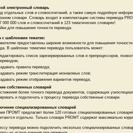
ой электронный словарь
д отдельных слов и словосочетаний, а также самую подробную информ
онном словаре. Словарь входит в комплектацию системы перевода PROM
7 000 000 слов и словосочетаний в 123 тематических словарях!
йки для повышения точности перевода:
а с шаблонами тематик:
вателям предоставлены широкие возможности для повышения точности 
да. В шаблонах тематики перевода пользователь может:
едактировать список зарезервированных слов и препроцессоров, позво
ереводом;
адавать правила перевода;
адавать режим транслитерация незнакомых слов;
адавать режим отображения вариантов перевода;
ние собственных словарей
стижения более точного перевода документов, содержащих узкоспециа
ировать и подключать к процессу перевода собственные словари.
ючение специализированных словарей
ия ПРОМТ предлагает более 120 готовых специализированных словарей
етаются отдельно. Только словари PROMT содержат максимально корре
ессу перевода можно подключить несколько специализированных словар
теты их использования при переводе.