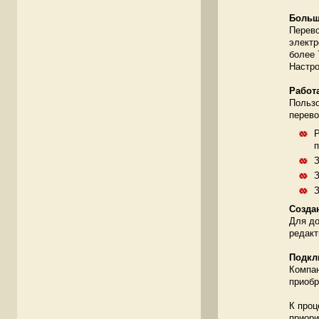
Больш
Перево
электр
более 
Настро
Работ
Пользо
перево
Р
п
З
З
З
Cозда
Для до
редакт
Подкл
Компан
приобр
К проц
приори