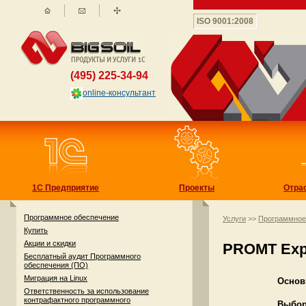
ISO 9001:2008
(495) 225-34-94
online-консультант
1С Предприятие
Проекты
Отра
Программное обеспечение
Услуги
>>
Программное
Купить
Акции и скидки
PROMT Expe
Бесплатный аудит Программного
обеспечения (ПО)
Миграция на Linux
Основ
Ответственность за использование
контрафактного программного
Выбор