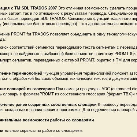
рация с TM SDL TRADOS 2007
Это отличная возможность сделать проце
ных затрат, так и по отношению к результатам перевода. Специально
ы к базам переводов SDL-TRADOS. Совмещение функций машинного перев
 (использование баз готовых переводов) - это дополнительная возможн
ение PROMT for TRADOS позволяет объединить в одну технологическу
да:
оиск соответствий сегментов переводимого текста сегментам с перево
кспорт не найденных в выбранной базе сегментов в систему PROMT 8.5
мпорт сегментов, переведенных системой PROMT, обратно в ТМ для кор
ление терминологией
Функция управления терминологией поможет авто
ться с обработкой больших объемов технических текстов и документаци
ние словарей из глоссариев
При помощи процедуры ADC (automated dicti
ь словарь в форматеPROMT из собственного глоссария (формат TBX)и п
ючение ранее созданных собственных словарей
К процессу перевод
и, созданные в ранних версиях программы. Для подключения словарей
нительные возможности работы со словарями
ительные сервисы по работе со словарями: