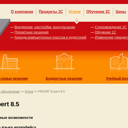
О компании
Продукты 1С
Услуги
Обучение 1С
Цены
—
Внедрение, настройка, консультации
—
Сопровождение 1С
—
Проектные решения
—
Обучение 1С
—
Аренда компьютерных классов и аудиторий
—
Изменение учредит
слевые решения
Бюджетные решения
Учебный Цен
 обеспечение
>>
Promt
>> PROMT Expert 8.5
rt 8.5
ные возможности
 языка интерфейса