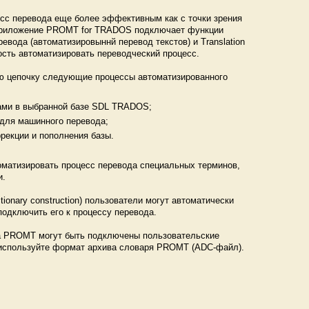
сс перевода еще более эффективным как с точки зрения
е приложение PROMT for TRADOS подключает функции
ода (автоматизировыннй перевод текстов) и Translation
ость автоматизировать переводческий процесс.
ю цепочку следующие процессы автоматизированного
дами в выбранной базе SDL TRADOS;
 для машинного перевода;
рекции и пополнения базы.
матизировать процесс перевода специальных терминов,
и.
onary construction) пользователи могут автоматически
одключить его к процессу перевода.
а PROMT могут быть подключены пользовательские
 используйте формат архива словаря PROMT (ADC-файл).