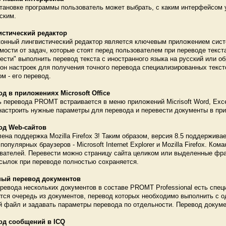
тановке программы пользователь может выбрать, с каким интерфейсом у
ским.
истический редактор
онный лингвистический редактор является ключевым приложением сис
мости от задач, которые стоят перед пользователем при переводе текс
ести" выполнить перевод текста с иностранного языка на русский или о
он настроек для получения точного перевода специализированных текст
ом - его перевод.
д в приложениях Microsoft Office
 перевода PROMT встраивается в меню приложений Micrisoft Word, Excel
настроить нужные параметры для перевода и перевести документы в пр
од Web-сайтов
ена поддержка Mozilla Firefox 3! Таким образом, версия 8.5 поддержив
популярных браузеров - Microsoft Internet Explorer и Mozilla Firefox. К
вателей. Перевести можно страницу сайта целиком или выделенные фра
сылок при переводе полностью сохраняется.
ный перевод документов
ревода нескольких документов в составе PROMT Professional есть спе
тся очередь из документов, перевод которых необходимо выполнить с о
 файл и задавать параметры перевода по отдельности. Перевод докум
од сообщений в ICQ