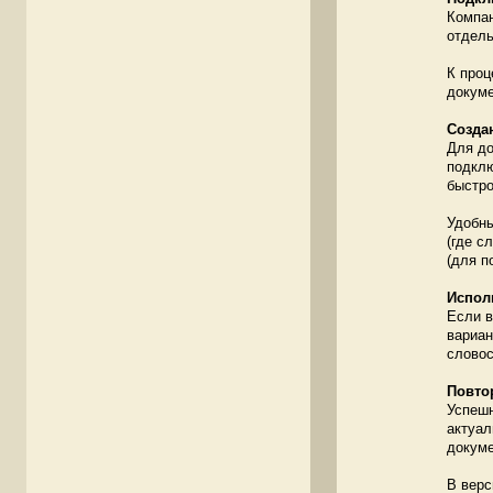
Компан
отдель
К проц
докуме
Cозда
Для до
подклю
быстро
Удобны
(где с
(для п
Испол
Если в
вариан
словос
Повто
Успешн
актуал
докуме
В верс