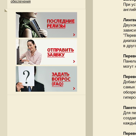
обеспечения
При ус
англий
Лингв
Двухок
зависи
"Перев
диапаз
в друг
Перево
Панель
могут 
Перев
Добавл
самых 
обозре
гиперс
Пакет
Для пе
создае
каждый
Перев