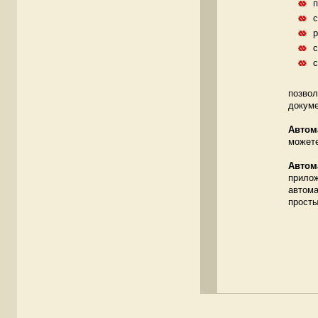
п
с
р
с
с
позвол
докуме
Автом
можете
Автом
прилож
автома
просты