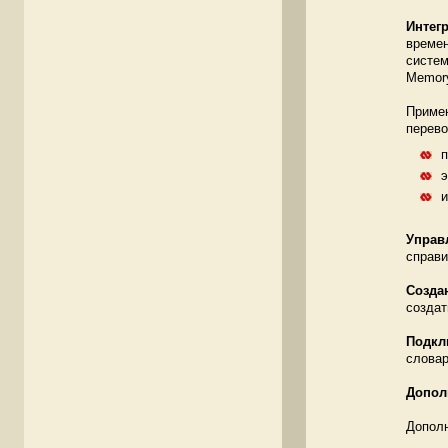
Интег
времен
систем
Memory
Примен
перево
п
э
и
Управ
справи
Cозда
создат
Подкл
словар
Допол
Дополн