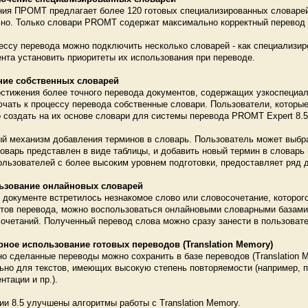
ия ПРОМТ предлагает более 120 готовых специализированных словарей
но. Только словари PROMT содержат максимально корректный перевод т
ессу перевода можно подключить несколько словарей - как специализиро
нта установить приоритеты их использования при переводе.
ние собственных словарей
стижения более точного перевода документов, содержащих узкоспециа
чать к процессу перевода собственные словари. Пользователи, которые
 создать на их основе словари для системы перевода PROMT Expert 8.5
й механизм добавления терминов в словарь. Пользователь может выбра
ловарь представлен в виде таблицы, и добавить новый термин в словар
ользователей с более высоким уровнем подготовки, предоставляет ряд 
ьзование онлайновых словарей
 документе встретилось незнакомое слово или словосочетание, которо
тов перевода, можно воспользоваться онлайновыми словарными базами. 
очетаний. Полученный перевод слова можно сразу занести в пользоват
рное использование готовых переводов (Translation Memory)
о сделанные переводы можно сохранить в базе переводов (Translation 
ьно для текстов, имеющих высокую степень повторяемости (например, п
нтации и пр.).
ии 8.5 улучшены алгоритмы работы с Translation Memory.