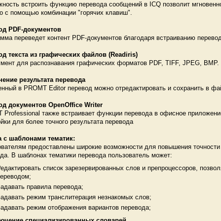
ность встроить функцию перевода сообщений в ICQ позволит мгновенно
о с помощью комбинации "горячих клавиш".
од PDF-документов
мма переведет контент PDF-документов благодаря встраиванию переводч
д текста из графических файлов (Readiris)
мент для распознавания графических форматов PDF, TIFF, JPEG, BMP.
нение результата перевода
нный в PROMT Editor перевод можно отредактировать и сохранить в ф
д документов OpenOffice Writer
Professional также встраивает функции перевода в офисное приложение
йки для более точного результата перевода
а с шаблонами тематик:
вателям предоставлены широкие возможности для повышения точности 
да. В шаблонах тематики перевода пользователь может:
едактировать список зарезервированных слов и препроцессоров, позво
ереводом;
адавать правила перевода;
адавать режим транслитерация незнакомых слов;
адавать режим отображения вариантов перевода;
ючение специализированных словарей