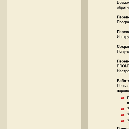
Возмож
обратн
Перев
Програ
Перево
Инстру
Сохра
Получе
Перево
PROMT 
Настро
Работ
Пользо
перево
Р
п
З
З
З
Подкл