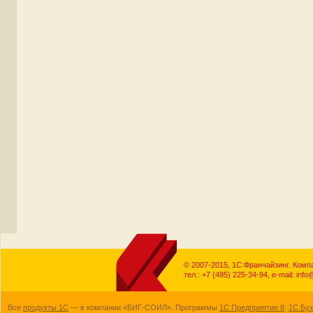
© 2007-2015, 1С:Франчайзинг. Ко
тел.: +7 (495) 225-34-94, e-mail: info@
Все
продукты 1С
— в компании «БИГ-СОИЛ». Программы
1С Предприятие 8
:
1С Бух