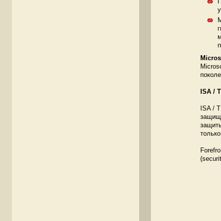
П
у
М
г
м
п
Micros
Micros
поколе
ISA / 
ISA / 
защищё
защиты
только
Forefr
(secur