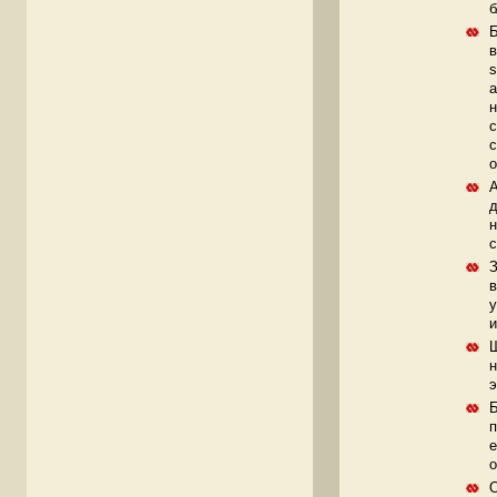
б
Б
в
s
а
н
с
с
о
А
д
н
с
З
в
у
и
Ш
н
э
Б
п
е
о
О