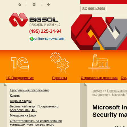
ISO 9001:2008
(495) 225-34-94
online-консультант
1С Предприятие
Проекты
Отраслевые решения
Бю
Программное обеспечение
Услуги
>>
Программное
management. Microsoft F
Купить
Акции и скидки
Microsoft I
Бесплатный аудит Программного
обеспечения (ПО)
Security ma
Миграция на Linux
Ответственность за использование
контрафактного программного