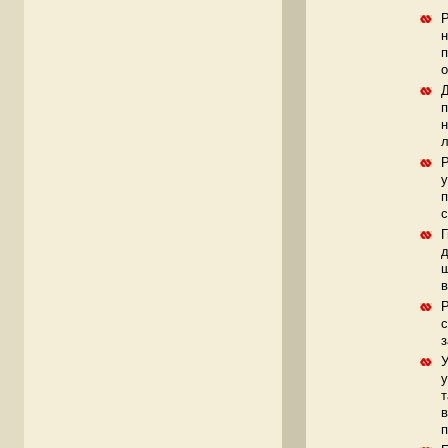
Р
н
п
о
Д
п
н
л
Р
у
п
с
Г
д
ш
в
Р
с
з
У
у
т
в
п