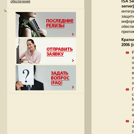
ISA Se
обеспечения
server)
интегр
защити
информ
обеспе
прило
Кратк
2006 (i
Р
о
п
п
в
г
о
П
с
N
л
а
Д
з
с