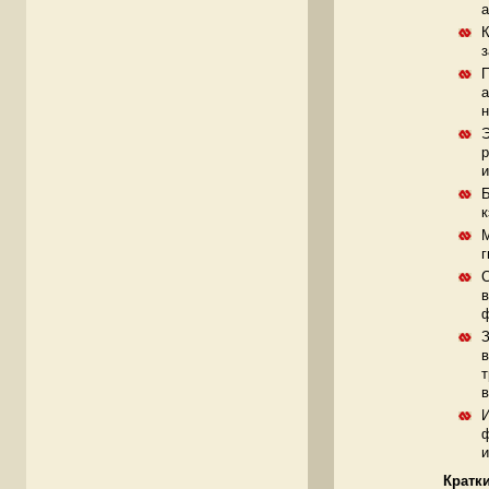
a
К
П
а
н
Э
р
и
Б
к
М
г
С
в
З
в
т
в
И
ф
и
Кратки