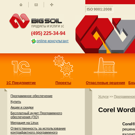
ISO 9001:2008
(495) 225-34-94
online-консультант
1С Предприятие
Проекты
Отраслевые решения
Бю
Программное обеспечение
Услуги
>>
Программное
Купить
Акции и скидки
Corel Word
Бесплатный аудит Программного
обеспечения (ПО)
Миграция на Linux
Corel®
Ответственность за использование
решени
контрафактного программного
входит