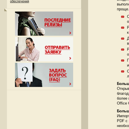
обеспечения
выполн
проще
С
о
Р
к
Д
в
Р
о
П
и
С
Больш
Открыв
благод
более 
Office
Больш
Импорт
PDF с
необхо