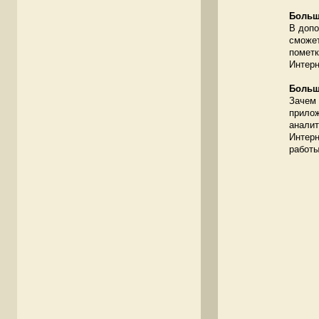
Больш
В допо
сможет
пометк
Интерн
Больш
Зачем 
прилож
аналит
Интерн
работы