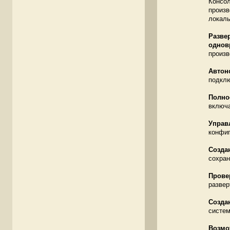
Консол
произв
локаль
Разве
однов
произв
Автон
подклю
Полно
включа
Управ
конфиг
Созда
сохран
Прове
разве
Созда
систем
Возмо