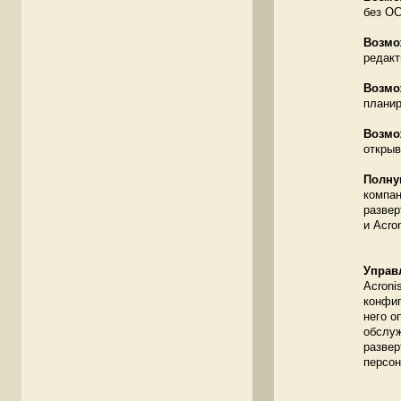
без ОС
Возмо
редакт
Возмо
планир
Возмо
открыв
Полну
компан
развер
и Acro
Управ
Acroni
конфиг
него о
обслуж
развер
персон