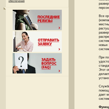
обеспечения
развер
персо
Все ор
(компа
местны
растущ
развер
распре
систем
новых 
систем
При по
удосто
станда
Этот о
делает
устано
Службы
помощи
дает м
систем
Функц