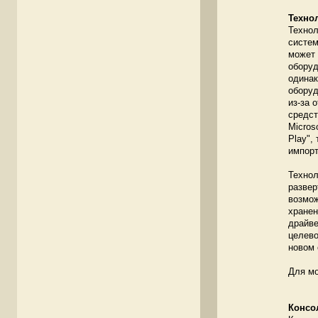
Технол
Технол
систем
может 
оборуд
одинак
оборуд
из-за 
средст
Micros
Play",
импорт
Технол
развер
возмож
хранен
драйве
целево
новом 
Для мо
Консо