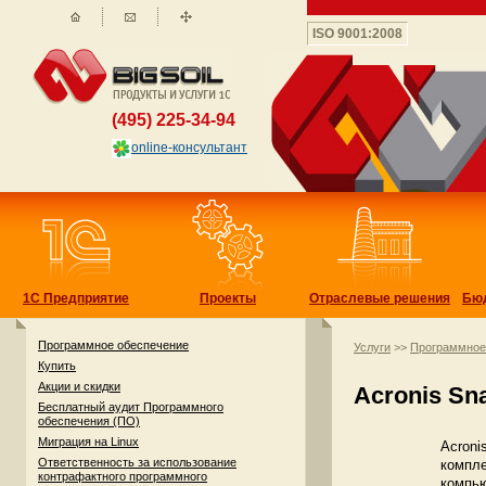
ISO 9001:2008
(495) 225-34-94
online-консультант
1С Предприятие
Проекты
Отраслевые решения
Бю
Программное обеспечение
Услуги
>>
Программное
Купить
Акции и скидки
Acronis Sn
Бесплатный аудит Программного
обеспечения (ПО)
Миграция на Linux
Acroni
Ответственность за использование
компле
контрафактного программного
компью